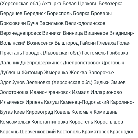
(Херсонская обл.) Ахтырка Белая Церковь Белозерка
Бердичев Бердянск Борисполь Боярка Бровары
Брюховичи Буча Васильков Великодолинское
Верхнеднепровск Винники Винница Вишневое Владимир-
Волынский Вознесенск Вышгород Гайсин Глеваха Голая
Пристань Городок (Львовская обл.) Гостомель Грибовка
Дальник Днепродзержинск Днепропетровск Дрогобыч
Дубляны Житомир Жмеринка Жолква Запорожье
Здолбунов Зеленовка (Херсонская обл.) Зидьки Змиев
Золотоноша Ивано-Франковск Измаил Илларионово
Ильичевск Ирпень Калуш Каменец-Подольский Каролино-
Бугаз Киев Кировоград Ковель Коломыя Комишаны
Комсомольск Константиновка Коростень Коростышев
Корсунь-Шевченковский Костополь Краматорск Краснодон