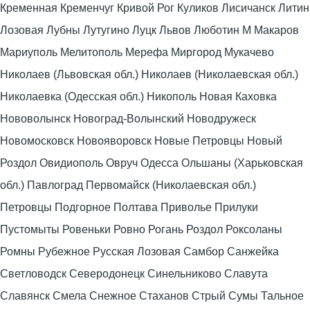
Кременная Кременчуг Кривой Рог Куликов Лисичанск Литин
Лозовая Лубны Лутугино Луцк Львов Люботин М Макаров
Мариуполь Мелитополь Мерефа Миргород Мукачево
Николаев (Львовская обл.) Николаев (Николаевская обл.)
Николаевка (Одесская обл.) Никополь Новая Каховка
Нововолынск Новоград-Волынский Новодружеск
Новомосковск Новояворовск Новые Петровцы Новый
Роздол Овидиополь Овруч Одесса Ольшаны (Харьковская
обл.) Павлоград Первомайск (Николаевская обл.)
Петровцы Подгорное Полтава Приволье Прилуки
Пустомыты Ровеньки Ровно Рогань Роздол Роксоланы
Ромны Рубежное Русская Лозовая Самбор Санжейка
Светловодск Северодонецк Синельниково Славута
Славянск Смела Снежное Стаханов Стрый Сумы Тальное