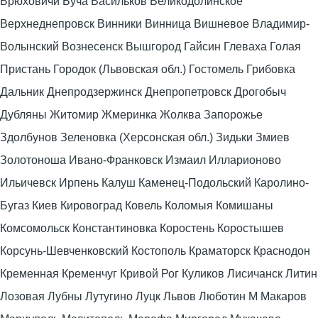
Брюховичи Буча Васильков Великодолинское
Верхнеднепровск Винники Винница Вишневое Владимир-
Волынский Вознесенск Вышгород Гайсин Глеваха Голая
Пристань Городок (Львовская обл.) Гостомель Грибовка
Дальник Днепродзержинск Днепропетровск Дрогобыч
Дубляны Житомир Жмеринка Жолква Запорожье
Здолбунов Зеленовка (Херсонская обл.) Зидьки Змиев
Золотоноша Ивано-Франковск Измаил Илларионово
Ильичевск Ирпень Калуш Каменец-Подольский Каролино-
Бугаз Киев Кировоград Ковель Коломыя Комишаны
Комсомольск Константиновка Коростень Коростышев
Корсунь-Шевченковский Костополь Краматорск Краснодон
Кременная Кременчуг Кривой Рог Куликов Лисичанск Литин
Лозовая Лубны Лутугино Луцк Львов Люботин М Макаров