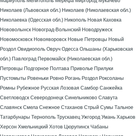
Мариуполь Мелитополь Мерефа Миргород Мукачево
Николаев (Львовская обл.) Николаев (Николаевская обл.)
Николаевка (Одесская обл.) Никополь Новая Каховка
Нововолынск Новоград-Волынский Новодружеск
Новомосковск Новояворовск Новые Петровцы Новый
Роздол Овидиополь Овруч Одесса Ольшаны (Харьковская
обл.) Павлоград Первомайск (Николаевская обл.)
Петровцы Подгорное Полтава Приволье Прилуки
Пустомыты Ровеньки Ровно Рогань Роздол Роксоланы
Ромны Рубежное Русская Лозовая Самбор Санжейка
Светловодск Северодонецк Синельниково Славута
Славянск Смела Снежное Стаханов Стрый Сумы Тальное
Татарбунары Тернополь Трускавец Ужгород Умань Харьков
Херсон Хмельницкий Хотов Цюрупинск Чабаны