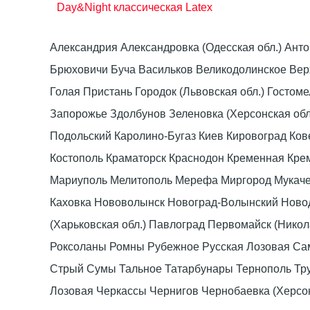
Day&Night классическая Latex
Александрия Александровка (Одесская обл.) Ант
Брюховичи Буча Васильков Великодолинское Ве
Голая Пристань Городок (Львовская обл.) Гост
Запорожье Здолбунов Зеленовка (Херсонская об
Подольский Каролино-Бугаз Киев Кировоград Ко
Костополь Краматорск Краснодон Кременная Крем
Мариуполь Мелитополь Мерефа Миргород Мукачево
Каховка Нововолынск Новоград-Волынский Ново
(Харьковская обл.) Павлоград Первомайск (Нико
Роксоланы Ромны Рубежное Русская Лозовая Са
Стрый Сумы Тальное Татарбунары Тернополь Тру
Лозовая Черкассы Чернигов Чернобаевка (Херсо