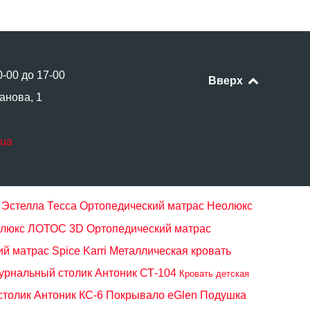
0-00 до 17-00
Вверх
анова, 1
.ua
 Эстелла Тесса
Ортопедический матрас Неолюкс
олюкс ЛОТОС 3D
Ортопедический матрас
й матрас Spice Karri
Металлическая кровать
рнальный столик Антоник СТ-104
Кровать детская
столик Антоник КС-6
Покрывало eGlen
Подушка