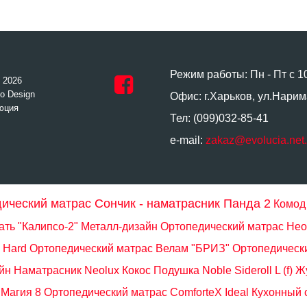
Режим работы: Пн - Пт с 1
- 2026
o Design
Офис: г.Харьков, ул.Нарим
юция
Тел: (099)032-85-41
e-mail:
zakaz@evolucia.net
ический матрас Сончик - наматрасник Панда 2
Комод
ать "Калипсо-2" Металл-дизайн
Ортопедический матрас Не
 Hard
Ортопедический матрас Велам "БРИЗ"
Ортопедически
йн
Наматрасник Neolux Кокос
Подушка Noble Sideroll L (f)
Жу
 Магия 8
Ортопедический матрас ComforteX Ideal
Кухонный 