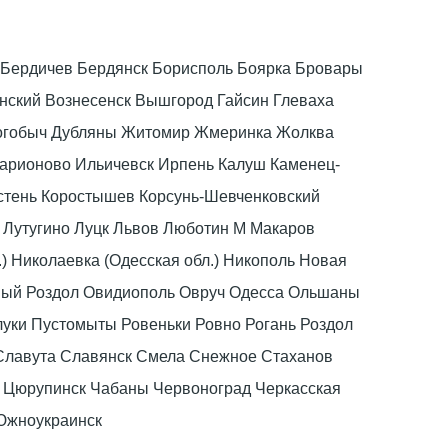
ка Бердичев Бердянск Борисполь Боярка Бровары
ский Вознесенск Вышгород Гайсин Глеваха
Дрогобыч Дубляны Житомир Жмеринка Жолква
ларионово Ильичевск Ирпень Калуш Каменец-
стень Коростышев Корсунь-Шевченковский
 Лутугино Луцк Львов Люботин М Макаров
) Николаевка (Одесская обл.) Никополь Новая
вый Роздол Овидиополь Овруч Одесса Ольшаны
луки Пустомыты Ровеньки Ровно Рогань Роздол
Славута Славянск Смела Снежное Стаханов
в Цюрупинск Чабаны Червоноград Черкасская
 Южноукраинск