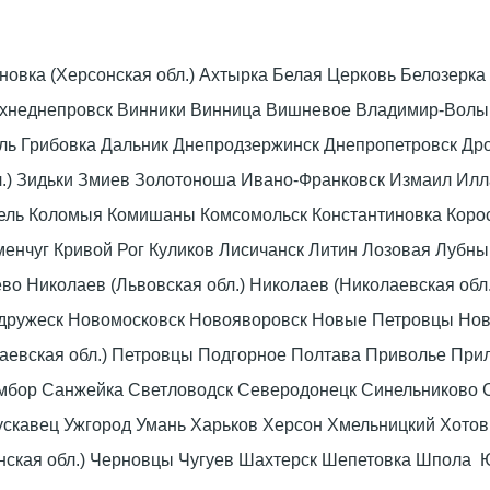
оновка (Херсонская обл.) Ахтырка Белая Церковь Белозер
рхнеднепровск Винники Винница Вишневое Владимир-Волын
омель Грибовка Дальник Днепродзержинск Днепропетровск 
л.) Зидьки Змиев Золотоноша Ивано-Франковск Измаил Ил
вель Коломыя Комишаны Комсомольск Константиновка Коро
енчуг Кривой Рог Куликов Лисичанск Литин Лозовая Лубны
 Николаев (Львовская обл.) Николаев (Николаевская обл.
дружеск Новомосковск Новояворовск Новые Петровцы Но
лаевская обл.) Петровцы Подгорное Полтава Приволье При
мбор Санжейка Светловодск Северодонецк Синельниково 
скавец Ужгород Умань Харьков Херсон Хмельницкий Хото
нская обл.) Черновцы Чугуев Шахтерск Шепетовка Шпола