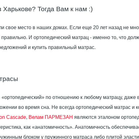
Харькове? Тогда Вам к нам :)
и свое место в наших домах. Если еще 20 лет назад не м
но правильно. И ортопедический матрац - именно то, что д
редложений и купить правильный матрас.
атрасы
 «ортопедический» по отношению к любому матрацу, даже в
жении во время сна. Не всегда ортопедический матрас и к
ion Cascade
,
Велам ПАРМЕЗАН
являются эталоном ортопеди
еристика, как «анатомичность». Анатомичность обеспечива
ружинным блоком у пружинного матраса либо плитой эласти