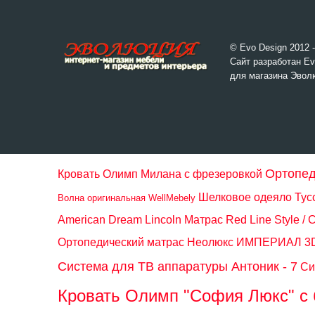
© Evo Design 2012 
Сайт разработан Ev
для магазина Эвол
Ортопед
Кровать Олимп Милана с фрезеровкой
Шелковое одеяло Тус
Волна оригинальная WellMebely
American Dream Lincoln
Матрас Red Line Style / 
Ортопедический матрас Неолюкс ИМПЕРИАЛ 3D 
Система для ТВ аппаратуры Антоник - 7
Си
Кровать Олимп "София Люкс" с 