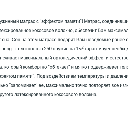
жинный матрас с "эффектом памяти"! Матрас, соединивший 
атексированное кокосовое волокно, обеспечит Вам максима
от сна! Сон на этом матрасе подарит Вам неведомые ранее
2
pring" с плотностью 250 пружин на 1м
гарантирует необхо
беспечивает максимальный ортопедический эффект и естест
, который комфортно "обтекает" и мягко поддерживает тел
фектом памяти". Под воздействием температуры и давлен
ьно "запоминает" ее, максимально точно повторяет все из
пругого латексированного кокосового волокна.