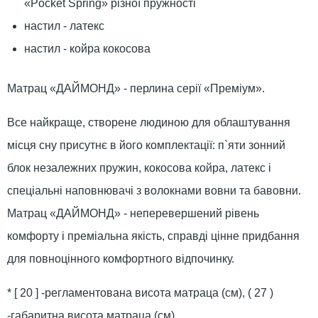
«Pocket Spring» різної пружності
настил - латекс
настил - койра кокосова
Матрац «ДАЙМОНД» - перлина серії «Преміум».
Все найкраще, створене людиною для облаштування
місця сну присутнє в його комплектації: п`яти зонний
блок незалежних пружин, кокосова койра, латекс і
спеціальні наповнювачі з волокнами вовни та бавовни.
Матрац «ДАЙМОНД» - неперевершений рівень
комфорту і преміальна якість, справді цінне придбання
для повноцінного комфортного відпочинку.
* [ 20 ] -регламентована висота матраца (см), ( 27 )
-габаритна висота матраца (см)