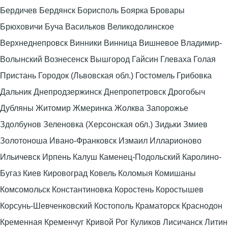
Бердичев Бердянск Борисполь Боярка Бровары
Брюховичи Буча Васильков Великодолинское
Верхнеднепровск Винники Винница Вишневое Владимир-
Волынский Вознесенск Вышгород Гайсин Глеваха Голая
Пристань Городок (Львовская обл.) Гостомель Грибовка
Дальник Днепродзержинск Днепропетровск Дрогобыч
Дубляны Житомир Жмеринка Жолква Запорожье
Здолбунов Зеленовка (Херсонская обл.) Зидьки Змиев
Золотоноша Ивано-Франковск Измаил Илларионово
Ильичевск Ирпень Калуш Каменец-Подольский Каролино-
Бугаз Киев Кировоград Ковель Коломыя Комишаны
Комсомольск Константиновка Коростень Коростышев
Корсунь-Шевченковский Костополь Краматорск Краснодон
Кременная Кременчуг Кривой Рог Куликов Лисичанск Литин