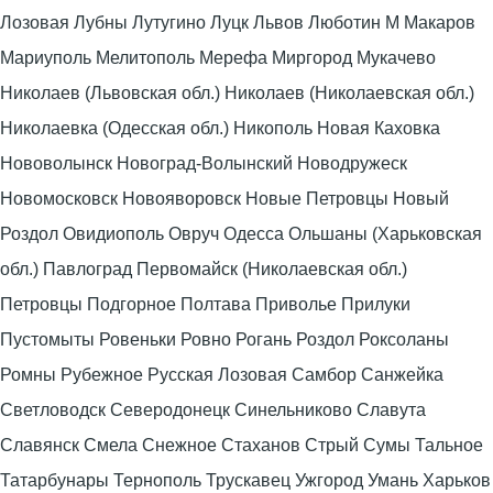
Лозовая Лубны Лутугино Луцк Львов Люботин М Макаров
Мариуполь Мелитополь Мерефа Миргород Мукачево
Николаев (Львовская обл.) Николаев (Николаевская обл.)
Николаевка (Одесская обл.) Никополь Новая Каховка
Нововолынск Новоград-Волынский Новодружеск
Новомосковск Новояворовск Новые Петровцы Новый
Роздол Овидиополь Овруч Одесса Ольшаны (Харьковская
обл.) Павлоград Первомайск (Николаевская обл.)
Петровцы Подгорное Полтава Приволье Прилуки
Пустомыты Ровеньки Ровно Рогань Роздол Роксоланы
Ромны Рубежное Русская Лозовая Самбор Санжейка
Светловодск Северодонецк Синельниково Славута
Славянск Смела Снежное Стаханов Стрый Сумы Тальное
Татарбунары Тернополь Трускавец Ужгород Умань Харьков