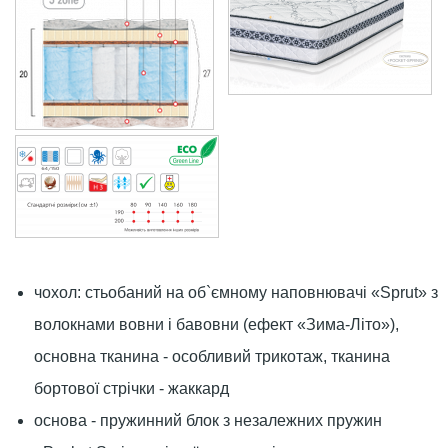
чохол: стьобаний на об`ємному наповнювачі «Sprut» з
волокнами вовни і бавовни (ефект «Зима-Літо»),
основна тканина - особливий трикотаж, тканина
бортової стрічки - жаккард
основа - пружинний блок з незалежних пружин