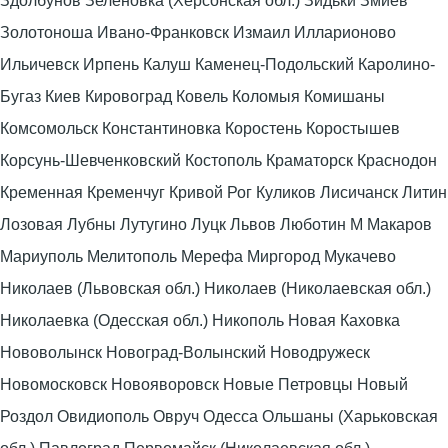
Здолбунов Зеленовка (Херсонская обл.) Зидьки Змиев
Золотоноша Ивано-Франковск Измаил Илларионово
Ильичевск Ирпень Калуш Каменец-Подольский Каролино-
Бугаз Киев Кировоград Ковель Коломыя Комишаны
Комсомольск Константиновка Коростень Коростышев
Корсунь-Шевченковский Костополь Краматорск Краснодон
Кременная Кременчуг Кривой Рог Куликов Лисичанск Литин
Лозовая Лубны Лутугино Луцк Львов Люботин М Макаров
Мариуполь Мелитополь Мерефа Миргород Мукачево
Николаев (Львовская обл.) Николаев (Николаевская обл.)
Николаевка (Одесская обл.) Никополь Новая Каховка
Нововолынск Новоград-Волынский Новодружеск
Новомосковск Новояворовск Новые Петровцы Новый
Роздол Овидиополь Овруч Одесса Ольшаны (Харьковская