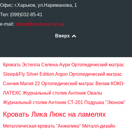
Офис: г.Харьков, ул.Нариманова, 1
Тел: (099)032-85-41
e-mail:
zakaz@evolucia.net.ua
Вверх
Кровать Эстелла Селена-Аури
Ортопедический матрас
Sleep&Fly Silver Edition Argon
Ортопедический матрас
Сончик Магия 22
Ортопедический матрас Велам КОКО-
ЛАТЕКС
Журнальный столик Антоник Овалы
Журнальный столик Антоник СТ-201
Подушка "Эконом"
Кровать Лика Люкс на ламелях
Металлическая кровать "Анжелика" Металл-дизайн