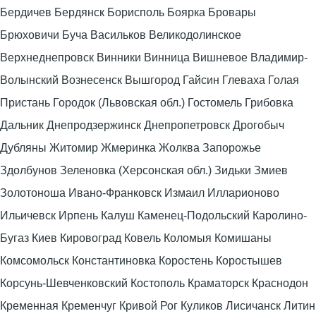
Бердичев Бердянск Борисполь Боярка Бровары
Брюховичи Буча Васильков Великодолинское
Верхнеднепровск Винники Винница Вишневое Владимир-
Волынский Вознесенск Вышгород Гайсин Глеваха Голая
Пристань Городок (Львовская обл.) Гостомель Грибовка
Дальник Днепродзержинск Днепропетровск Дрогобыч
Дубляны Житомир Жмеринка Жолква Запорожье
Здолбунов Зеленовка (Херсонская обл.) Зидьки Змиев
Золотоноша Ивано-Франковск Измаил Илларионово
Ильичевск Ирпень Калуш Каменец-Подольский Каролино-
Бугаз Киев Кировоград Ковель Коломыя Комишаны
Комсомольск Константиновка Коростень Коростышев
Корсунь-Шевченковский Костополь Краматорск Краснодон
Кременная Кременчуг Кривой Рог Куликов Лисичанск Литин