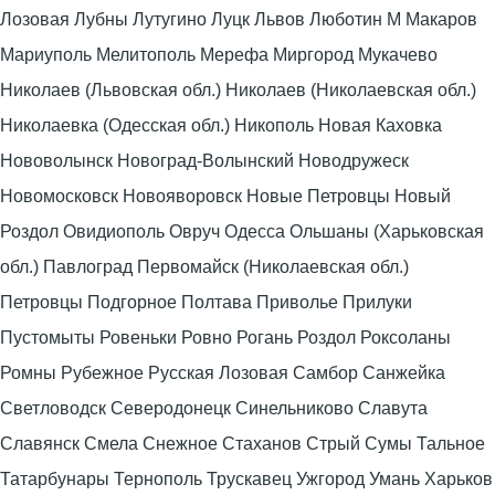
Лозовая Лубны Лутугино Луцк Львов Люботин М Макаров
Мариуполь Мелитополь Мерефа Миргород Мукачево
Николаев (Львовская обл.) Николаев (Николаевская обл.)
Николаевка (Одесская обл.) Никополь Новая Каховка
Нововолынск Новоград-Волынский Новодружеск
Новомосковск Новояворовск Новые Петровцы Новый
Роздол Овидиополь Овруч Одесса Ольшаны (Харьковская
обл.) Павлоград Первомайск (Николаевская обл.)
Петровцы Подгорное Полтава Приволье Прилуки
Пустомыты Ровеньки Ровно Рогань Роздол Роксоланы
Ромны Рубежное Русская Лозовая Самбор Санжейка
Светловодск Северодонецк Синельниково Славута
Славянск Смела Снежное Стаханов Стрый Сумы Тальное
Татарбунары Тернополь Трускавец Ужгород Умань Харьков