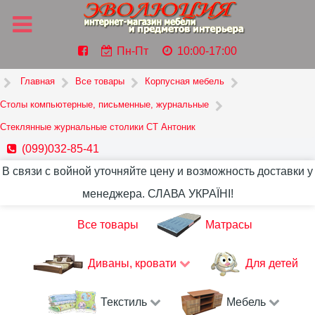
Пн-Пт
10:00-17:00
Главная
Все товары
Корпусная мебель
Столы компьютерные, письменные, журнальные
Стеклянные журнальные столики СТ Антоник
(099)032-85-41
В связи с войной уточняйте цену и возможность доставки у
менеджера. СЛАВА УКРАЇНІ!
Все товары
Матрасы
Диваны, кровати
Для детей
Текстиль
Мебель