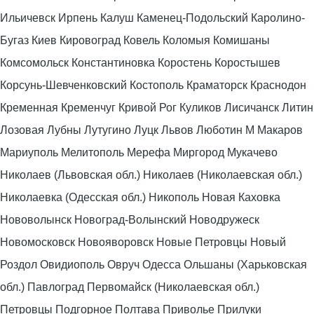
Ильичевск Ирпень Калуш Каменец-Подольский Каролино-
Бугаз Киев Кировоград Ковель Коломыя Комишаны
Комсомольск Константиновка Коростень Коростышев
Корсунь-Шевченковский Костополь Краматорск Краснодон
Кременная Кременчуг Кривой Рог Куликов Лисичанск Литин
Лозовая Лубны Лутугино Луцк Львов Люботин М Макаров
Мариуполь Мелитополь Мерефа Миргород Мукачево
Николаев (Львовская обл.) Николаев (Николаевская обл.)
Николаевка (Одесская обл.) Никополь Новая Каховка
Нововолынск Новоград-Волынский Новодружеск
Новомосковск Новояворовск Новые Петровцы Новый
Роздол Овидиополь Овруч Одесса Ольшаны (Харьковская
обл.) Павлоград Первомайск (Николаевская обл.)
Петровцы Подгорное Полтава Приволье Прилуки