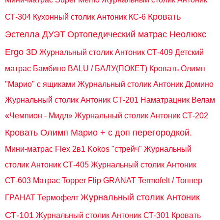
Кровать
СТ-304
Кухонный столик Антоник КС-6
Эстелла ДУЭТ
Ортопедический матрас Неолюкс
Ergo 3D
Журнальный столик Антоник СТ-409
Детский
матрас Бамбино BALU / БАЛУ(ПОКЕТ)
Кровать Олимп
"Марио" с ящиками
Журнальный столик Антоник Домино
Журнальный столик Антоник СТ-201
Наматрацник Велам
«Чемпион - Мидл»
Журнальный столик Антоник СТ-202
Кровать Олимп Марио + c доп перегородкой.
Мини-матрас Flex 2в1 Kokos "стрейч"
Журнальный
столик Антоник СТ-405
Журнальный столик Антоник
СТ-603
Матрас Topper Flip GRANAT Termofelt / Топпер
Журнальный столик Антоник
ГРАНАТ Термофелт
СТ-101
Журнальный столик Антоник СТ-301
Кровать