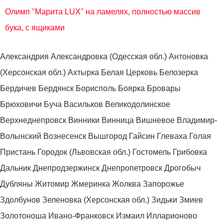
Олимп "Марита LUX" на ламелях, полностью массив
бука, с ящиками
Александрия Александровка (Одесская обл.) Антоновка
(Херсонская обл.) Ахтырка Белая Церковь Белозерка
Бердичев Бердянск Борисполь Боярка Бровары
Брюховичи Буча Васильков Великодолинское
Верхнеднепровск Винники Винница Вишневое Владимир-
Волынский Вознесенск Вышгород Гайсин Глеваха Голая
Пристань Городок (Львовская обл.) Гостомель Грибовка
Дальник Днепродзержинск Днепропетровск Дрогобыч
Дубляны Житомир Жмеринка Жолква Запорожье
Здолбунов Зеленовка (Херсонская обл.) Зидьки Змиев
Золотоноша Ивано-Франковск Измаил Илларионово