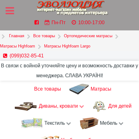
Пн-Пт
10:00-17:00
Главная
Все товары
Ортопедические матрасы
Матрасы Highfoam
Матрасы Highfoam Largo
(099)032-85-41
В связи с войной уточняйте цену и возможность доставки у
менеджера. СЛАВА УКРАЇНІ!
Все товары
Матрасы
Диваны, кровати
Для детей
Текстиль
Мебель