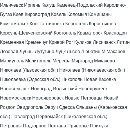
Ильичевск Ирпень Калуш Каменец-Подольский Каролино-
Бугаз Киев Кировоград Ковель Коломыя Комишаны
Комсомольск Константиновка Коростень Коростышев
Корсунь-Шевченковский Костополь Краматорск Краснодон
Кременная Кременчуг Кривой Рог Куликов Лисичанск Литин
Лозовая Лубны Лутугино Луцк Львов Люботин М Макаров
Мариуполь Мелитополь Мерефа Миргород Мукачево
Николаев (Львовская обл.) Николаев (Николаевская обл.)
Николаевка (Одесская обл.) Никополь Новая Каховка
Нововолынск Новоград-Волынский Новодружеск
Новомосковск Новояворовск Новые Петровцы Новый
Роздол Овидиополь Овруч Одесса Ольшаны (Харьковская
обл.) Павлоград Первомайск (Николаевская обл.)
Петровцы Подгорное Полтава Приволье Прилуки