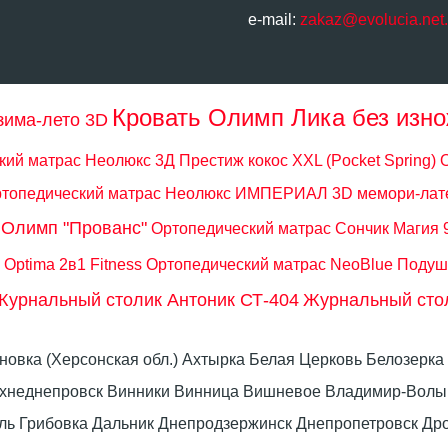
e-mail:
zakaz@evolucia.net
Кровать Олимп Лика без изн
зима-лето 3D
ий матрас Неолюкс 3Д Престиж кокос XXL (Pocket Spring)
топедический матрас Неолюкс ИМПЕРИАЛ 3D мемори-лат
 Олимп "Прованс"
Ортопедический матрас Сончик Магия 
Optima 2в1 Fitness
Ортопедический матрас NeoBlue
Подуш
Журнальный столик Антоник СТ-404
Журнальный стол
оновка (Херсонская обл.) Ахтырка Белая Церковь Белозер
рхнеднепровск Винники Винница Вишневое Владимир-Волын
омель Грибовка Дальник Днепродзержинск Днепропетровск 