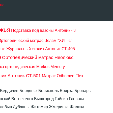
.ua
ожья
Подставка под вазоны Антоник - 3
Ортопедический матрас Велам "ХИТ-1"
екс
Журнальный столик Антоник СТ-405
Ортопедический матрас Неолюкс
9
ка ортопедическая Markus Memory
ик Антоник СТ-501
Матрас Orthomed Flex
ка Бердичев Бердянск Борисполь Боярка Бровары
ский Вознесенск Вышгород Гайсин Глеваха
Дрогобыч Дубляны Житомир Жмеринка Жолква