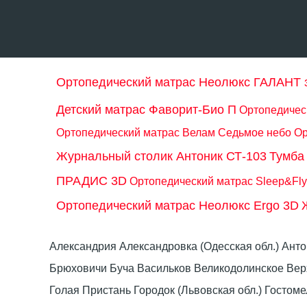
Ортопедический матрас Неолюкс ГАЛАНТ 
Детский матрас Фаворит-Био П
Ортопедическ
Ортопедический матрас Велам Седьмое небо
Ор
Журнальный столик Антоник СТ-103
Тумба
ПРАДИС 3D
Ортопедический матрас Sleep&Fly 
Ортопедический матрас Неолюкс Ergo 3D
Александрия Александровка (Одесская обл.) Ант
Брюховичи Буча Васильков Великодолинское Ве
Голая Пристань Городок (Львовская обл.) Гост