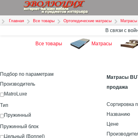
Главная
Все товары
Ортопедические матрасы
Матрасы 
В связи с вой
Все товары
Матрасы
Подбор по параметрам
Матрасы BUT
Производитель
продажа
MatroLuxe
Сортировка п
Тип
Названию
Пружинный
Цене
Пружинный блок
Производите
Цельный (Bonnel)