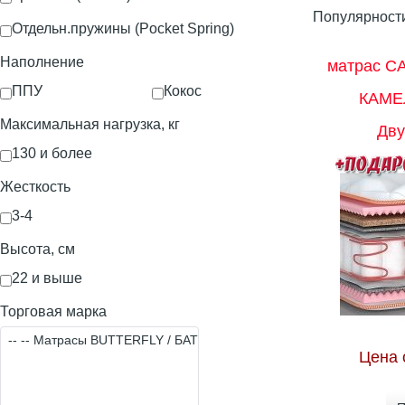
Популярност
Отдельн.пружины (Pocket Spring)
Наполнение
матрас C
ППУ
Кокос
КАМЕ
Максимальная нагрузка, кг
Дву
130 и более
Жесткость
3-4
Высота, см
22 и выше
Торговая марка
Цена 