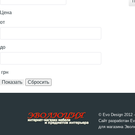
П
Цена
от
до
грн
© Evo Design 2012 
Сайт разработан Ev
для магазина Эвол