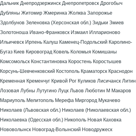
Дальник Днепродзержинск Днепропетровск Дрогобыч
Дубляны Житомир Жмеринка Жолква Запорожье
Здолбунов Зеленовка (Херсонская обл.) Зидьки Змиев
Золотоноша Ивано-Франковск Измаил Илларионово
Ильичевск Ирпень Калуш Каменец-Подольский Каролино-
Бугаз Киев Кировоград Ковель Коломыя Комишаны
Комсомольск Константиновка Коростень Коростышев
Корсунь-Шевченковский Костополь Краматорск Краснодон
Кременная Кременчуг Кривой Рог Куликов Лисичанск Литин
Лозовая Лубны Лутугино Луцк Львов Люботин М Макаров
Мариуполь Мелитополь Мерефа Миргород Мукачево
Николаев (Львовская обл.) Николаев (Николаевская обл.)
Николаевка (Одесская обл.) Никополь Новая Каховка
Нововолынск Новоград-Волынский Новодружеск