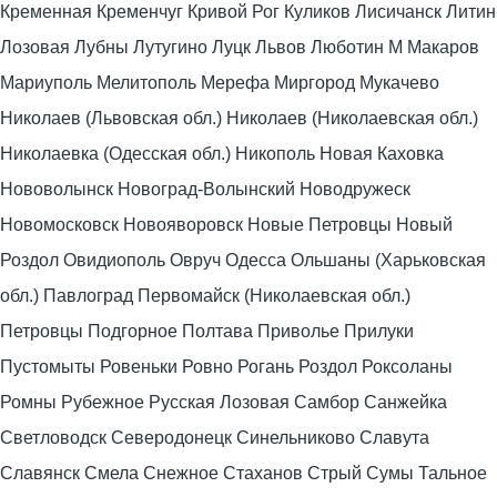
Кременная Кременчуг Кривой Рог Куликов Лисичанск Литин
Лозовая Лубны Лутугино Луцк Львов Люботин М Макаров
Мариуполь Мелитополь Мерефа Миргород Мукачево
Николаев (Львовская обл.) Николаев (Николаевская обл.)
Николаевка (Одесская обл.) Никополь Новая Каховка
Нововолынск Новоград-Волынский Новодружеск
Новомосковск Новояворовск Новые Петровцы Новый
Роздол Овидиополь Овруч Одесса Ольшаны (Харьковская
обл.) Павлоград Первомайск (Николаевская обл.)
Петровцы Подгорное Полтава Приволье Прилуки
Пустомыты Ровеньки Ровно Рогань Роздол Роксоланы
Ромны Рубежное Русская Лозовая Самбор Санжейка
Светловодск Северодонецк Синельниково Славута
Славянск Смела Снежное Стаханов Стрый Сумы Тальное