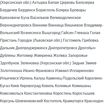
(Херсонская обл.) Ахтырка Белая Церковь Белозерка
Бердичев Бердянск Борисполь Боярка Бровары
Брюховичи Буча Васильков Великодолинское
Верхнеднепровск Винники Винница Вишневое Владимир-
Волынский Вознесенск Вышгород Гайсин Глеваха Голая
Пристань Городок (Львовская обл.) Гостомель Грибовка
Дальник Днепродзержинск Днепропетровск Дрогобыч
Дубляны Житомир Жмеринка Жолква Запорожье
Здолбунов Зеленовка (Херсонская обл.) Зидьки Змиев
Золотоноша Ивано-Франковск Измаил Илларионово
Ильичевск Ирпень Калуш Каменец-Подольский Каролино-
Бугаз Киев Кировоград Ковель Коломыя Комишаны
Комсомольск Константиновка Коростень Коростышев
Корсунь-Шевченковский Костополь Краматорск Краснодон