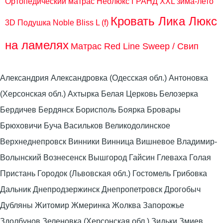
Ортопедический матрас Неолюкс ГРАНД XXL зима-лето
Кровать Лика Люкс
3D
Подушка Noble Bliss L (f)
на ламелях
Матрас Red Line Sweep / Свип
Александрия Александровка (Одесская обл.) Антоновка
(Херсонская обл.) Ахтырка Белая Церковь Белозерка
Бердичев Бердянск Борисполь Боярка Бровары
Брюховичи Буча Васильков Великодолинское
Верхнеднепровск Винники Винница Вишневое Владимир-
Волынский Вознесенск Вышгород Гайсин Глеваха Голая
Пристань Городок (Львовская обл.) Гостомель Грибовка
Дальник Днепродзержинск Днепропетровск Дрогобыч
Дубляны Житомир Жмеринка Жолква Запорожье
Здолбунов Зеленовка (Херсонская обл.) Зидьки Змиев