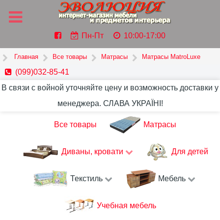
Пн-Пт
10:00-17:00
Главная
Все товары
Матрасы
Матрасы MatroLuxe
(099)032-85-41
В связи с войной уточняйте цену и возможность доставки у
менеджера. СЛАВА УКРАЇНІ!
Все товары
Матрасы
Диваны, кровати
Для детей
Текстиль
Мебель
Учебная мебель