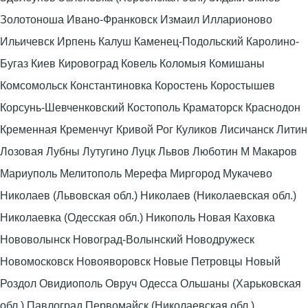
Золотоноша Ивано-Франковск Измаил Илларионово
Ильичевск Ирпень Калуш Каменец-Подольский Каролино-
Бугаз Киев Кировоград Ковель Коломыя Комишаны
Комсомольск Константиновка Коростень Коростышев
Корсунь-Шевченковский Костополь Краматорск Краснодон
Кременная Кременчуг Кривой Рог Куликов Лисичанск Литин
Лозовая Лубны Лутугино Луцк Львов Люботин М Макаров
Мариуполь Мелитополь Мерефа Миргород Мукачево
Николаев (Львовская обл.) Николаев (Николаевская обл.)
Николаевка (Одесская обл.) Никополь Новая Каховка
Нововолынск Новоград-Волынский Новодружеск
Новомосковск Новояворовск Новые Петровцы Новый
Роздол Овидиополь Овруч Одесса Ольшаны (Харьковская
обл.) Павлоград Первомайск (Николаевская обл.)