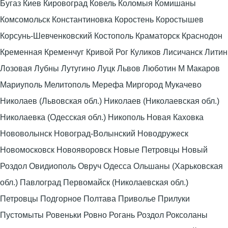
Бугаз Киев Кировоград Ковель Коломыя Комишаны
Комсомольск Константиновка Коростень Коростышев
Корсунь-Шевченковский Костополь Краматорск Краснодон
Кременная Кременчуг Кривой Рог Куликов Лисичанск Литин
Лозовая Лубны Лутугино Луцк Львов Люботин М Макаров
Мариуполь Мелитополь Мерефа Миргород Мукачево
Николаев (Львовская обл.) Николаев (Николаевская обл.)
Николаевка (Одесская обл.) Никополь Новая Каховка
Нововолынск Новоград-Волынский Новодружеск
Новомосковск Новояворовск Новые Петровцы Новый
Роздол Овидиополь Овруч Одесса Ольшаны (Харьковская
обл.) Павлоград Первомайск (Николаевская обл.)
Петровцы Подгорное Полтава Приволье Прилуки
Пустомыты Ровеньки Ровно Рогань Роздол Роксоланы