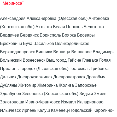
Мериноса"
Александрия Александровка (Одесская обл.) Антоновка
(Херсонская обл.) Ахтырка Белая Церковь Белозерка
Бердичев Бердянск Борисполь Боярка Бровары
Брюховичи Буча Васильков Великодолинское
Верхнеднепровск Винники Винница Вишневое Владимир-
Волынский Вознесенск Вышгород Гайсин Глеваха Голая
Пристань Городок (Львовская обл.) Гостомель Грибовка
Дальник Днепродзержинск Днепропетровск Дрогобыч
Дубляны Житомир Жмеринка Жолква Запорожье
Здолбунов Зеленовка (Херсонская обл.) Зидьки Змиев
Золотоноша Ивано-Франковск Измаил Илларионово
Ильичевск Ирпень Калуш Каменец-Подольский Каролино-