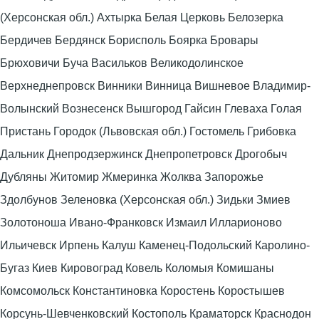
(Херсонская обл.) Ахтырка Белая Церковь Белозерка
Бердичев Бердянск Борисполь Боярка Бровары
Брюховичи Буча Васильков Великодолинское
Верхнеднепровск Винники Винница Вишневое Владимир-
Волынский Вознесенск Вышгород Гайсин Глеваха Голая
Пристань Городок (Львовская обл.) Гостомель Грибовка
Дальник Днепродзержинск Днепропетровск Дрогобыч
Дубляны Житомир Жмеринка Жолква Запорожье
Здолбунов Зеленовка (Херсонская обл.) Зидьки Змиев
Золотоноша Ивано-Франковск Измаил Илларионово
Ильичевск Ирпень Калуш Каменец-Подольский Каролино-
Бугаз Киев Кировоград Ковель Коломыя Комишаны
Комсомольск Константиновка Коростень Коростышев
Корсунь-Шевченковский Костополь Краматорск Краснодон