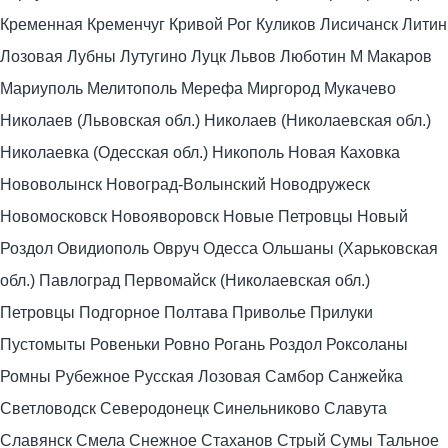
Кременная Кременчуг Кривой Рог Куликов Лисичанск Литин
Лозовая Лубны Лутугино Луцк Львов Люботин М Макаров
Мариуполь Мелитополь Мерефа Миргород Мукачево
Николаев (Львовская обл.) Николаев (Николаевская обл.)
Николаевка (Одесская обл.) Никополь Новая Каховка
Нововолынск Новоград-Волынский Новодружеск
Новомосковск Новояворовск Новые Петровцы Новый
Роздол Овидиополь Овруч Одесса Ольшаны (Харьковская
обл.) Павлоград Первомайск (Николаевская обл.)
Петровцы Подгорное Полтава Приволье Прилуки
Пустомыты Ровеньки Ровно Рогань Роздол Роксоланы
Ромны Рубежное Русская Лозовая Самбор Санжейка
Светловодск Северодонецк Синельниково Славута
Славянск Смела Снежное Стаханов Стрый Сумы Тальное