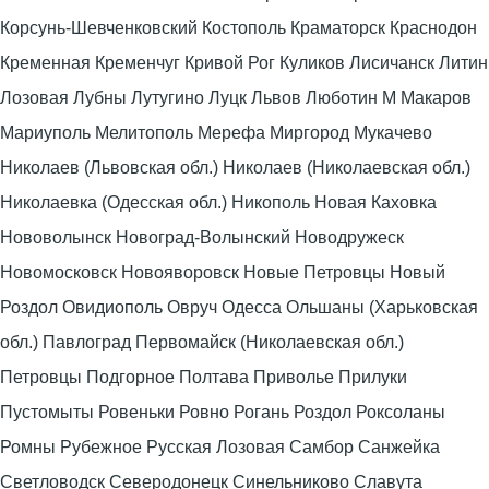
Корсунь-Шевченковский Костополь Краматорск Краснодон
Кременная Кременчуг Кривой Рог Куликов Лисичанск Литин
Лозовая Лубны Лутугино Луцк Львов Люботин М Макаров
Мариуполь Мелитополь Мерефа Миргород Мукачево
Николаев (Львовская обл.) Николаев (Николаевская обл.)
Николаевка (Одесская обл.) Никополь Новая Каховка
Нововолынск Новоград-Волынский Новодружеск
Новомосковск Новояворовск Новые Петровцы Новый
Роздол Овидиополь Овруч Одесса Ольшаны (Харьковская
обл.) Павлоград Первомайск (Николаевская обл.)
Петровцы Подгорное Полтава Приволье Прилуки
Пустомыты Ровеньки Ровно Рогань Роздол Роксоланы
Ромны Рубежное Русская Лозовая Самбор Санжейка
Светловодск Северодонецк Синельниково Славута