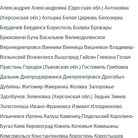
Александрия Александровка (Одесская обл.) Антоновка
(Херсонская обл.) Ахтырка Белая Церковь Белозерка
Бердичев Бердянск Борисполь Боярка Бровары
Брюховичи Буча Васильков Великодолинское
Верхнеднепровск Винники Винница Вишневое Владимир-
Волынский Вознесенск Вышгород Гайсин Глеваха Голая
Пристань Городок (Львовская обл.) Гостомель Грибовка
Дальник Днепродзержинск Днепропетровск Дрогобыч
Дубляны Житомир Жмеринка Жолква Запорожье
Здолбунов Зеленовка (Херсонская обл.) Зидьки Змиев
Золотоноша Ивано-Франковск Измаил Илларионово
Ильичевск Ирпень Калуш Каменец-Подольский Каролино-
Бугаз Киев Кировоград Ковель Коломыя Комишаны
Комсомольск Константиновка Коростень Коростышев