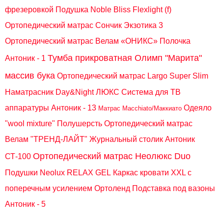
фрезеровкой
Подушка Noble Bliss Flexlight (f)
Ортопедический матрас Сончик Экзотика 3
Ортопедический матрас Велам «ОНИКС»
Полочка
Тумба прикроватная Олимп "Марита"
Антоник - 1
массив бука
Ортопедический матрас Largo Super Slim
Наматрасник Day&Night ЛЮКС
Система для ТВ
аппаратуры Антоник - 13
Одеяло
Матрас Macchiato/Маккиато
"wool mixture" Полушерсть
Ортопедический матрас
Велам "ТРЕНД-ЛАЙТ"
Журнальный столик Антоник
Ортопедический матрас Неолюкс Duo
СТ-100
Подушки Neolux RELAX GEL
Каркас кровати XXL с
поперечным усилением Ортоленд
Подставка под вазоны
Антоник - 5