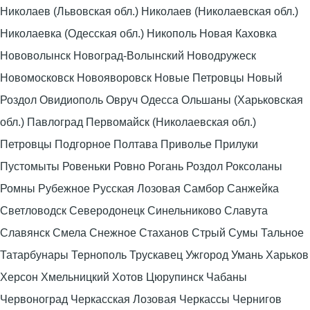
Николаев (Львовская обл.) Николаев (Николаевская обл.)
Николаевка (Одесская обл.) Никополь Новая Каховка
Нововолынск Новоград-Волынский Новодружеск
Новомосковск Новояворовск Новые Петровцы Новый
Роздол Овидиополь Овруч Одесса Ольшаны (Харьковская
обл.) Павлоград Первомайск (Николаевская обл.)
Петровцы Подгорное Полтава Приволье Прилуки
Пустомыты Ровеньки Ровно Рогань Роздол Роксоланы
Ромны Рубежное Русская Лозовая Самбор Санжейка
Светловодск Северодонецк Синельниково Славута
Славянск Смела Снежное Стаханов Стрый Сумы Тальное
Татарбунары Тернополь Трускавец Ужгород Умань Харьков
Херсон Хмельницкий Хотов Цюрупинск Чабаны
Червоноград Черкасская Лозовая Черкассы Чернигов