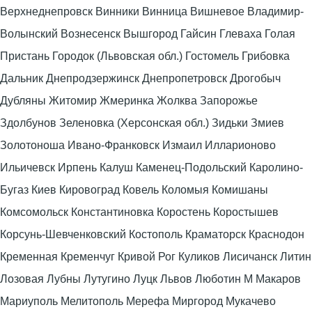
Верхнеднепровск Винники Винница Вишневое Владимир-
Волынский Вознесенск Вышгород Гайсин Глеваха Голая
Пристань Городок (Львовская обл.) Гостомель Грибовка
Дальник Днепродзержинск Днепропетровск Дрогобыч
Дубляны Житомир Жмеринка Жолква Запорожье
Здолбунов Зеленовка (Херсонская обл.) Зидьки Змиев
Золотоноша Ивано-Франковск Измаил Илларионово
Ильичевск Ирпень Калуш Каменец-Подольский Каролино-
Бугаз Киев Кировоград Ковель Коломыя Комишаны
Комсомольск Константиновка Коростень Коростышев
Корсунь-Шевченковский Костополь Краматорск Краснодон
Кременная Кременчуг Кривой Рог Куликов Лисичанск Литин
Лозовая Лубны Лутугино Луцк Львов Люботин М Макаров
Мариуполь Мелитополь Мерефа Миргород Мукачево