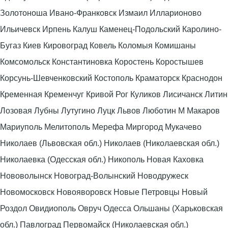
Золотоноша Ивано-Франковск Измаил Илларионово
Ильичевск Ирпень Калуш Каменец-Подольский Каролино-
Бугаз Киев Кировоград Ковель Коломыя Комишаны
Комсомольск Константиновка Коростень Коростышев
Корсунь-Шевченковский Костополь Краматорск Краснодон
Кременная Кременчуг Кривой Рог Куликов Лисичанск Литин
Лозовая Лубны Лутугино Луцк Львов Люботин М Макаров
Мариуполь Мелитополь Мерефа Миргород Мукачево
Николаев (Львовская обл.) Николаев (Николаевская обл.)
Николаевка (Одесская обл.) Никополь Новая Каховка
Нововолынск Новоград-Волынский Новодружеск
Новомосковск Новояворовск Новые Петровцы Новый
Роздол Овидиополь Овруч Одесса Ольшаны (Харьковская
обл.) Павлоград Первомайск (Николаевская обл.)