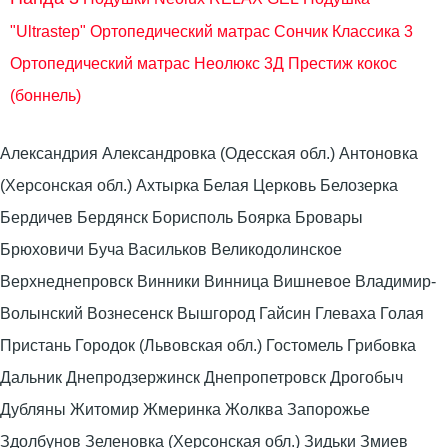
"Ultrastep"
Ортопедический матрас Сончик Классика 3
Ортопедический матрас Неолюкс 3Д Преcтиж кокос
(боннель)
Александрия Александровка (Одесская обл.) Антоновка
(Херсонская обл.) Ахтырка Белая Церковь Белозерка
Бердичев Бердянск Борисполь Боярка Бровары
Брюховичи Буча Васильков Великодолинское
Верхнеднепровск Винники Винница Вишневое Владимир-
Волынский Вознесенск Вышгород Гайсин Глеваха Голая
Пристань Городок (Львовская обл.) Гостомель Грибовка
Дальник Днепродзержинск Днепропетровск Дрогобыч
Дубляны Житомир Жмеринка Жолква Запорожье
Здолбунов Зеленовка (Херсонская обл.) Зидьки Змиев