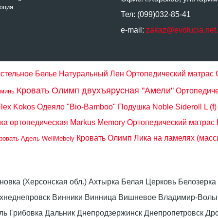
юция
Тел: (099)032-85-41
e-mail:
zakaz@evolucia.net
стельное Белье Натуральный Лен
Ортопедический матрас 
Кровать Олимп двухъярусная "Амели"
Ортопедиче
оминь
lex Kokos
Одеяло "Bio-Bamboo"
Подушка Noble Sideroll L (f)
ка ортопедическая Markus Memory
Ортопедический матрас
Кровать Олимп Лика на ламелях (масс
ровать Адель WellMebely
оновка (Херсонская обл.) Ахтырка Белая Церковь Белозер
рхнеднепровск Винники Винница Вишневое Владимир-Волын
омель Грибовка Дальник Днепродзержинск Днепропетровск 