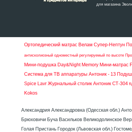
для магазина Эвол
Ортопедический матрас Велам Супер-Нептун
По
антисколиозный одноместный регулируемый по высоте Пр
Мини-подушка Day&Night Memory
Мини-матрас F
Система для ТВ аппаратуры Антоник - 13
Подуш
Spice Lavr
Журнальный столик Антоник СТ-304
К
Kokos
Александрия Александровка (Одесская обл.) Ант
Брюховичи Буча Васильков Великодолинское Ве
Голая Пристань Городок (Львовская обл.) Гост