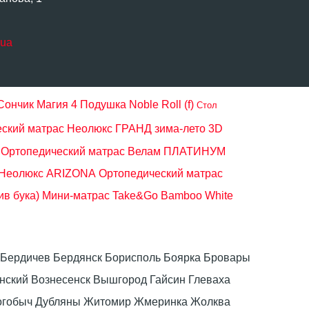
.ua
Сончик Магия 4
Подушка Noble Roll (f)
Стол
ский матрас Неолюкс ГРАНД зима-лето 3D
Ортопедический матрас Велам ПЛАТИНУМ
 Неолюкс ARIZONA
Ортопедический матрас
ив бука)
Мини-матрас Take&Go Bamboo White
ка Бердичев Бердянск Борисполь Боярка Бровары
ский Вознесенск Вышгород Гайсин Глеваха
Дрогобыч Дубляны Житомир Жмеринка Жолква