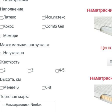
Наполнение
Наматрасни
Латекс
Иск.латекс
Кокос
Comfo Gel
Мемори
Максимальная нагрузка, кг
Цена
Не указана
П
Жесткость
2
3
4-5
Наматрасн
Высота, см
Менее 6
6-8
Торговая марка