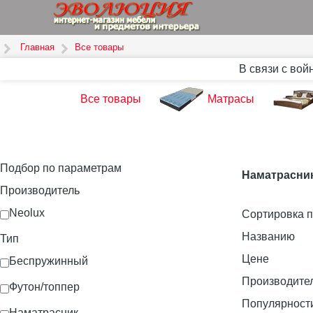
Главная
Все товары
В связи с вой
Все товары
Матрасы
Подбор по параметрам
Наматрасник
Производитель
Neolux
Сортировка п
Названию
Тип
Цене
Беспружинный
Производите
Футон/топпер
Популярност
Наматрасник