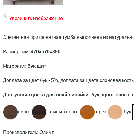
Увеличить изображение
Элегантная прикроватная тумба выполнена из натуральн
Размер, мм:
470х570х390
Материал:
бук щит
Доплата за цвет бук - 5%, доплата за цвета слоновая кост
Доступные цвета для всей линейки: бук, орех, венге,
венге
темный венге
орех
бук
Производитель:
Олимп