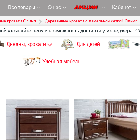
Все товары
О нас
Кабинет
ные кровати Олимп
Деревянные кровати с ламельной сеткой Олимп
ной уточняйте цену и возможность доставки у менеджера. 
Диваны, кровати
Для детей
Тек
Учебная мебель