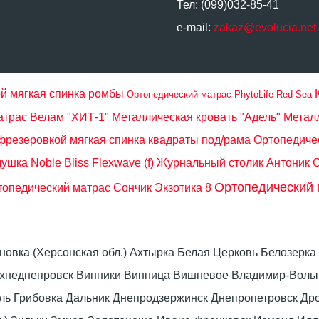
Тел: (099)032-85-41
e-mail:
zakaz@evolucia.net
й мягкая спинка ромбы
Ортопедический матрас PhytoLife Red Sea
атрас Велам "ХИТ-1"
Металлическая кровать "Адель" Метал
фрезеровкой мягкая спинка квадраты под/рама
Ортопедичес
ушка Noble Bliss Flexwave (f)
Журнальный столик Антоник 
Ортопедический 
опедический матрас Сончик Экзотика 8
оновка (Херсонская обл.) Ахтырка Белая Церковь Белозер
рхнеднепровск Винники Винница Вишневое Владимир-Волын
омель Грибовка Дальник Днепродзержинск Днепропетровск 