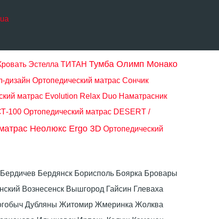
.ua
Тумба Олимп Монако
Кровать Эстелла ТИТАН
л-дизайн
Ортопедический матрас Сончик
кий матрас Evolution Relax Duo
Наматрасник
СТ-100
Ортопедический матрас DESERT /
матрас Неолюкс Ergo 3D
Ортопедический
ка Бердичев Бердянск Борисполь Боярка Бровары
ский Вознесенск Вышгород Гайсин Глеваха
Дрогобыч Дубляны Житомир Жмеринка Жолква