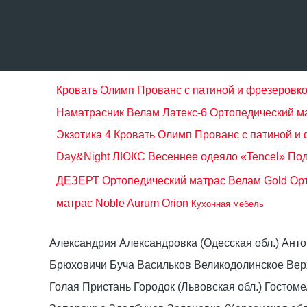
Кровать Олимп Прованс с патиной и фрезеровко
Наматрасник Велам Латекс-6
Ортопедический м
Экзотика 4
Кровать Олимп Прованс с патиной и 
Day&Night ЛЮКС
Весеннее одеяло «Tencel»
Под
ДЕЗЕРТ
Ортопедический матрас Велам Gold
Орт
матрас Noble Aurum Orion
Кухонная мебель
Александрия Александровка (Одесская обл.) Ант
Брюховичи Буча Васильков Великодолинское Ве
Голая Пристань Городок (Львовская обл.) Гост