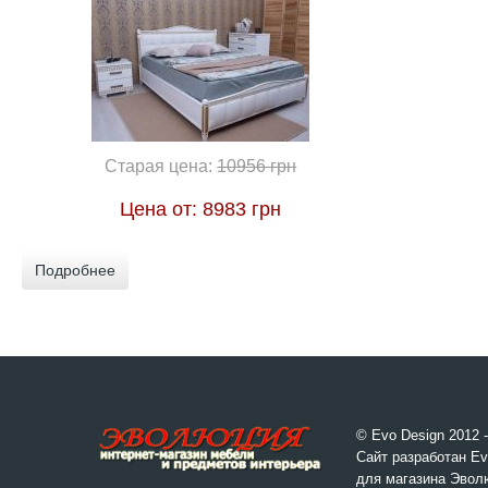
Старая цена:
10956 грн
Цена от:
8983 грн
Подробнее
© Evo Design 2012 
Сайт разработан Ev
для магазина Эвол