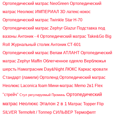
Ортопедический матрас NeoGreen
Ортопедический
матрас Неолюкс ИМПЕРИАЛ 3D латекс-кокос
Ортопедический матрас Twinkle Star H-70
Ортопедический матрас Zephyr Glazur
Подставка под
вазоны Антоник - 4
Ортопедический матрас Take&Go Big
Roll
Журнальный столик Антоник СТ-601
Ортопедический матрас Велам АТЛАНТ
Ортопедический
матрас Zephyr Maffin
Облегченное одеяло Верблюжья
шерсть
Наматрасник Day&Night ЛЮКС
Каркас кровати
Стандарт (ламели) Ортоленд
Ортопедический матрас
Неолюкс Laconica foam
Мини-матрас Memo 2в1 Flex
Ортопедический
"стрейч"
Стул регулируемый Проминь
матрас Неолюкс Эталон 2 в 1
Матрас Topper Flip
SILVER Termofelt / Топпер СИЛЬВЕР Термофелт