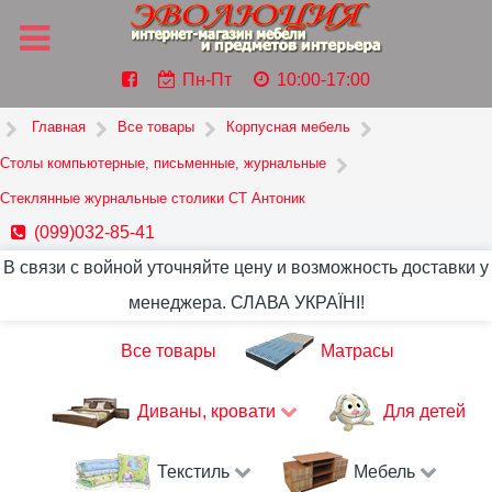
Пн-Пт
10:00-17:00
Главная
Все товары
Корпусная мебель
Столы компьютерные, письменные, журнальные
Стеклянные журнальные столики СТ Антоник
(099)032-85-41
В связи с войной уточняйте цену и возможность доставки у
менеджера. СЛАВА УКРАЇНІ!
Все товары
Матрасы
Диваны, кровати
Для детей
Текстиль
Мебель