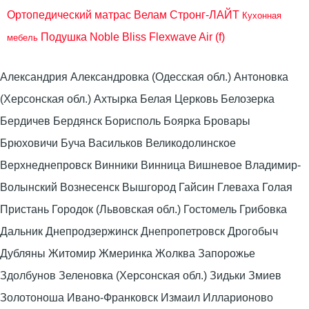
Ортопедический матрас Велам Стронг-ЛАЙТ
Кухонная
Подушка Noble Bliss Flexwave Air (f)
мебель
Александрия Александровка (Одесская обл.) Антоновка
(Херсонская обл.) Ахтырка Белая Церковь Белозерка
Бердичев Бердянск Борисполь Боярка Бровары
Брюховичи Буча Васильков Великодолинское
Верхнеднепровск Винники Винница Вишневое Владимир-
Волынский Вознесенск Вышгород Гайсин Глеваха Голая
Пристань Городок (Львовская обл.) Гостомель Грибовка
Дальник Днепродзержинск Днепропетровск Дрогобыч
Дубляны Житомир Жмеринка Жолква Запорожье
Здолбунов Зеленовка (Херсонская обл.) Зидьки Змиев
Золотоноша Ивано-Франковск Измаил Илларионово