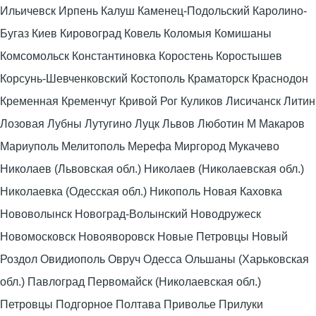
Ильичевск Ирпень Калуш Каменец-Подольский Каролино-
Бугаз Киев Кировоград Ковель Коломыя Комишаны
Комсомольск Константиновка Коростень Коростышев
Корсунь-Шевченковский Костополь Краматорск Краснодон
Кременная Кременчуг Кривой Рог Куликов Лисичанск Литин
Лозовая Лубны Лутугино Луцк Львов Люботин М Макаров
Мариуполь Мелитополь Мерефа Миргород Мукачево
Николаев (Львовская обл.) Николаев (Николаевская обл.)
Николаевка (Одесская обл.) Никополь Новая Каховка
Нововолынск Новоград-Волынский Новодружеск
Новомосковск Новояворовск Новые Петровцы Новый
Роздол Овидиополь Овруч Одесса Ольшаны (Харьковская
обл.) Павлоград Первомайск (Николаевская обл.)
Петровцы Подгорное Полтава Приволье Прилуки