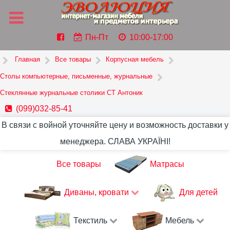
Пн-Пт
10:00-17:00
Главная
Все товары
Корпусная мебель
Столы компьютерные, письменные, журнальные
Стеклянные журнальные столики СТ Антоник
(099)032-85-41
В связи с войной уточняйте цену и возможность доставки у
менеджера. СЛАВА УКРАЇНІ!
Все товары
Матрасы
Диваны, кровати
Для детей
Текстиль
Мебель