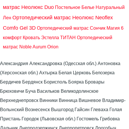
матрас Неолюкс Duo
Постельное Белье Натуральный
Ортопедический матрас Неолюкс Neoflex
Лен
Comfo Gel 3D
Ортопедический матрас Сончик Магия 6
комфорт
Кровать Эстелла ТИТАН
Ортопедический
матрас Noble Aurum Orion
Александрия Александровка (Одесская обл.) Антоновка
(Херсонская обл.) Ахтырка Белая Церковь Белозерка
Бердичев Бердянск Борисполь Боярка Бровары
Брюховичи Буча Васильков Великодолинское
Верхнеднепровск Винники Винница Вишневое Владимир-
Волынский Вознесенск Вышгород Гайсин Глеваха Голая
Пристань Городок (Львовская обл.) Гостомель Грибовка
Дальник Днепродзержинск Днепропетровск Дрогобыч