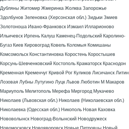
Дубляны Житомир Жмеринка Жолква Запорожье
Здолбунов Зеленовка (Херсонская обл.) Зидьки Змиев
Золотоноша Ивано-Франковск Измаил Илларионово
Ильичевск Ирпень Калуш Каменец-Подольский Каролино-
Бугаз Киев Кировоград Ковель Коломыя Комишаны
Комсомольск Константиновка Коростень Коростышев
Корсунь-Шевченковский Костополь Краматорск Краснодон
Кременная Кременчуг Кривой Рог Куликов Лисичанск Литин
Лозовая Лубны Лутугино Луцк Львов Люботин М Макаров
Мариуполь Мелитополь Мерефа Миргород Мукачево
Николаев (Львовская обл.) Николаев (Николаевская обл.)
Николаевка (Одесская обл.) Никополь Новая Каховка
Нововолынск Новоград-Волынский Новодружеск
Новомосковск Новояворовск Новые Петровцы Новый