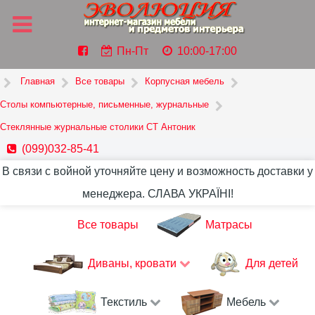
Пн-Пт
10:00-17:00
Главная
Все товары
Корпусная мебель
Столы компьютерные, письменные, журнальные
Стеклянные журнальные столики СТ Антоник
(099)032-85-41
В связи с войной уточняйте цену и возможность доставки у
менеджера. СЛАВА УКРАЇНІ!
Все товары
Матрасы
Диваны, кровати
Для детей
Текстиль
Мебель