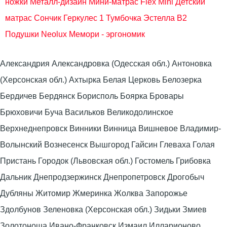
ножки Металл-дизайн
Мини-матрас Flex Mini
Детский
матрас Сончик Геркулес 1
Тумбочка Эстелла В2
Подушки Neolux Мемори - эргономик
Александрия Александровка (Одесская обл.) Антоновка
(Херсонская обл.) Ахтырка Белая Церковь Белозерка
Бердичев Бердянск Борисполь Боярка Бровары
Брюховичи Буча Васильков Великодолинское
Верхнеднепровск Винники Винница Вишневое Владимир-
Волынский Вознесенск Вышгород Гайсин Глеваха Голая
Пристань Городок (Львовская обл.) Гостомель Грибовка
Дальник Днепродзержинск Днепропетровск Дрогобыч
Дубляны Житомир Жмеринка Жолква Запорожье
Здолбунов Зеленовка (Херсонская обл.) Зидьки Змиев
Золотоноша Ивано-Франковск Измаил Илларионово