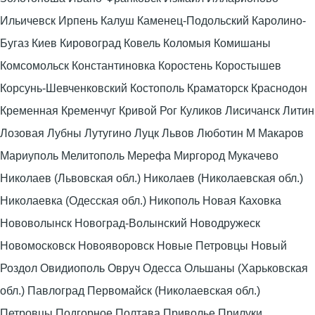
Ильичевск Ирпень Калуш Каменец-Подольский Каролино-
Бугаз Киев Кировоград Ковель Коломыя Комишаны
Комсомольск Константиновка Коростень Коростышев
Корсунь-Шевченковский Костополь Краматорск Краснодон
Кременная Кременчуг Кривой Рог Куликов Лисичанск Литин
Лозовая Лубны Лутугино Луцк Львов Люботин М Макаров
Мариуполь Мелитополь Мерефа Миргород Мукачево
Николаев (Львовская обл.) Николаев (Николаевская обл.)
Николаевка (Одесская обл.) Никополь Новая Каховка
Нововолынск Новоград-Волынский Новодружеск
Новомосковск Новояворовск Новые Петровцы Новый
Роздол Овидиополь Овруч Одесса Ольшаны (Харьковская
обл.) Павлоград Первомайск (Николаевская обл.)
Петровцы Подгорное Полтава Приволье Прилуки