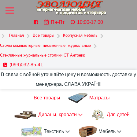
Пн-Пт
10:00-17:00
Главная
Все товары
Корпусная мебель
Столы компьютерные, письменные, журнальные
Стеклянные журнальные столики СТ Антоник
(099)032-85-41
В связи с войной уточняйте цену и возможность доставки у
менеджера. СЛАВА УКРАЇНІ!
Все товары
Матрасы
Диваны, кровати
Для детей
Текстиль
Мебель