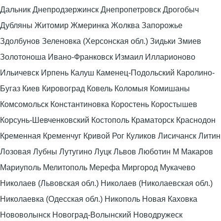
Дальник Днепродзержинск Днепропетровск Дрогобыч
Дубляны Житомир Жмеринка Жолква Запорожье
Здолбунов Зеленовка (Херсонская обл.) Зидьки Змиев
Золотоноша Ивано-Франковск Измаил Илларионово
Ильичевск Ирпень Калуш Каменец-Подольский Каролино-
Бугаз Киев Кировоград Ковель Коломыя Комишаны
Комсомольск Константиновка Коростень Коростышев
Корсунь-Шевченковский Костополь Краматорск Краснодон
Кременная Кременчуг Кривой Рог Куликов Лисичанск Литин
Лозовая Лубны Лутугино Луцк Львов Люботин М Макаров
Мариуполь Мелитополь Мерефа Миргород Мукачево
Николаев (Львовская обл.) Николаев (Николаевская обл.)
Николаевка (Одесская обл.) Никополь Новая Каховка
Нововолынск Новоград-Волынский Новодружеск