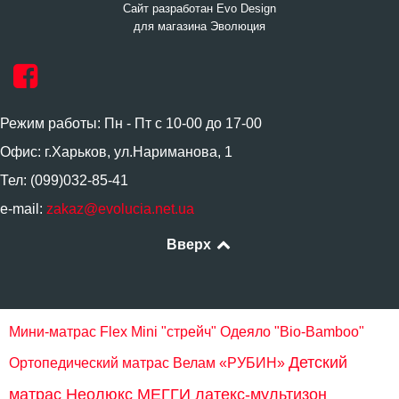
Сайт разработан Evo Design
для магазина Эволюция
Режим работы: Пн - Пт с 10-00 до 17-00
Офис: г.Харьков, ул.Нариманова, 1
Тел: (099)032-85-41
e-mail:
zakaz@evolucia.net.ua
Вверх
Мини-матрас Flex Mini "стрейч"
Одеяло "Bio-Bamboo"
Детский
Ортопедический матрас Велам «РУБИН»
матрас Неолюкс МЕГГИ латекс-мультизон