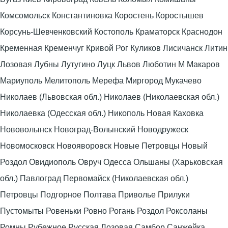
Комсомольск Константиновка Коростень Коростышев
Корсунь-Шевченковский Костополь Краматорск Краснодон
Кременная Кременчуг Кривой Рог Куликов Лисичанск Литин
Лозовая Лубны Лутугино Луцк Львов Люботин М Макаров
Мариуполь Мелитополь Мерефа Миргород Мукачево
Николаев (Львовская обл.) Николаев (Николаевская обл.)
Николаевка (Одесская обл.) Никополь Новая Каховка
Нововолынск Новоград-Волынский Новодружеск
Новомосковск Новояворовск Новые Петровцы Новый
Роздол Овидиополь Овруч Одесса Ольшаны (Харьковская
обл.) Павлоград Первомайск (Николаевская обл.)
Петровцы Подгорное Полтава Приволье Прилуки
Пустомыты Ровеньки Ровно Рогань Роздол Роксоланы
Ромны Рубежное Русская Лозовая Самбор Санжейка