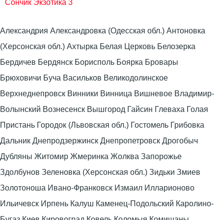
Сончик Экзотика 3
Александрия Александровка (Одесская обл.) Антоновка
(Херсонская обл.) Ахтырка Белая Церковь Белозерка
Бердичев Бердянск Борисполь Боярка Бровары
Брюховичи Буча Васильков Великодолинское
Верхнеднепровск Винники Винница Вишневое Владимир-
Волынский Вознесенск Вышгород Гайсин Глеваха Голая
Пристань Городок (Львовская обл.) Гостомель Грибовка
Дальник Днепродзержинск Днепропетровск Дрогобыч
Дубляны Житомир Жмеринка Жолква Запорожье
Здолбунов Зеленовка (Херсонская обл.) Зидьки Змиев
Золотоноша Ивано-Франковск Измаил Илларионово
Ильичевск Ирпень Калуш Каменец-Подольский Каролино-
Бугаз Киев Кировоград Ковель Коломыя Комишаны