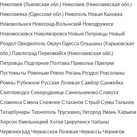
Николаев (Львовская обл.) Николаев (Николаевская обл.)
Николаевка (Одесская обл.) Никополь Новая Каховка
Нововолынск Новоград-Волынский Новодружеск
Новомосковск Новояворовск Новые Петровцы Новый
Роздол Овидиополь Овруч Одесса Ольшаны (Харьковская
обл.) Павлоград Первомайск (Николаевская обл.)
Петровцы Подгорное Полтава Приволье Прилуки
Пустомыты Ровеньки Ровно Рогань Роздол Роксоланы
Ромны Рубежное Русская Лозовая Самбор Санжейка
Светловодск Северодонецк Синельниково Славута
Славянск Смела Снежное Стаханов Стрый Сумы Тальное
Татарбунары Тернополь Трускавец Ужгород Умань Харьков
Херсон Хмельницкий Хотов Цюрупинск Чабаны
Червоноград Черкасская Лозовая Черкассы Чернигов