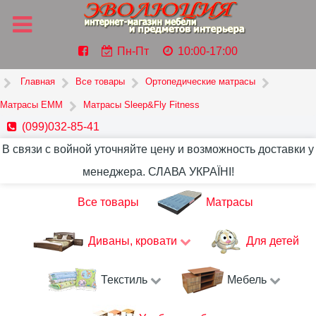
Пн-Пт
10:00-17:00
Главная
Все товары
Ортопедические матрасы
Матрасы ЕММ
Матрасы Sleep&Fly Fitness
(099)032-85-41
В связи с войной уточняйте цену и возможность доставки у
менеджера. СЛАВА УКРАЇНІ!
Все товары
Матрасы
Диваны, кровати
Для детей
Текстиль
Мебель