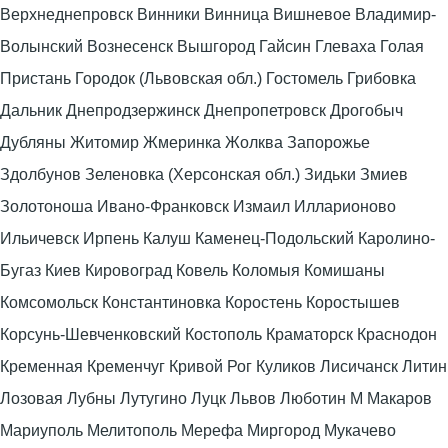
Верхнеднепровск Винники Винница Вишневое Владимир-
Волынский Вознесенск Вышгород Гайсин Глеваха Голая
Пристань Городок (Львовская обл.) Гостомель Грибовка
Дальник Днепродзержинск Днепропетровск Дрогобыч
Дубляны Житомир Жмеринка Жолква Запорожье
Здолбунов Зеленовка (Херсонская обл.) Зидьки Змиев
Золотоноша Ивано-Франковск Измаил Илларионово
Ильичевск Ирпень Калуш Каменец-Подольский Каролино-
Бугаз Киев Кировоград Ковель Коломыя Комишаны
Комсомольск Константиновка Коростень Коростышев
Корсунь-Шевченковский Костополь Краматорск Краснодон
Кременная Кременчуг Кривой Рог Куликов Лисичанск Литин
Лозовая Лубны Лутугино Луцк Львов Люботин М Макаров
Мариуполь Мелитополь Мерефа Миргород Мукачево