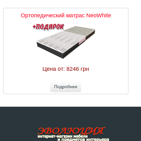
Ортопедический матрас NeoWhite
Цена от:
8246 грн
Подробнее