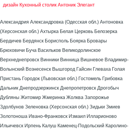
дизайн
Кухонный столик Антоник Элегант
Александрия Александровка (Одесская обл.) Антоновка
(Херсонская обл.) Ахтырка Белая Церковь Белозерка
Бердичев Бердянск Борисполь Боярка Бровары
Брюховичи Буча Васильков Великодолинское
Верхнеднепровск Винники Винница Вишневое Владимир-
Волынский Вознесенск Вышгород Гайсин Глеваха Голая
Пристань Городок (Львовская обл.) Гостомель Грибовка
Дальник Днепродзержинск Днепропетровск Дрогобыч
Дубляны Житомир Жмеринка Жолква Запорожье
Здолбунов Зеленовка (Херсонская обл.) Зидьки Змиев
Золотоноша Ивано-Франковск Измаил Илларионово
Ильичевск Ирпень Калуш Каменец-Подольский Каролино-