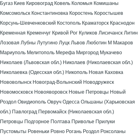
Бугаз Киев Кировоград Ковель Коломыя Комишаны
Комсомольск Константиновка Коростень Коростышев
Корсунь-Шевченковский Костополь Краматорск Краснодон
Кременная Кременчуг Кривой Рог Куликов Лисичанск Литин
Лозовая Лубны Лутугино Луцк Львов Люботин М Макаров
Мариуполь Мелитополь Мерефа Миргород Мукачево
Николаев (Львовская обл.) Николаев (Николаевская обл.)
Николаевка (Одесская обл.) Никополь Новая Каховка
Нововолынск Новоград-Волынский Новодружеск
Новомосковск Новояворовск Новые Петровцы Новый
Роздол Овидиополь Овруч Одесса Ольшаны (Харьковская
обл.) Павлоград Первомайск (Николаевская обл.)
Петровцы Подгорное Полтава Приволье Прилуки
Пустомыты Ровеньки Ровно Рогань Роздол Роксоланы