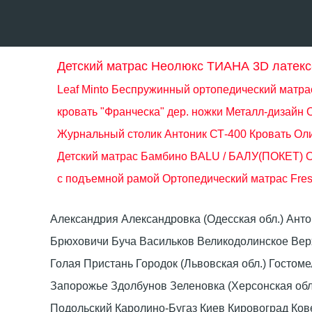
Детский матрас Неолюкс ТИАНА 3D латекс
Leaf Minto
Беспружинный ортопедический матрас
кровать "Франческа" дер. ножки Металл-дизайн
Журнальный столик Антоник СТ-400
Кровать Ол
Детский матрас Бамбино BALU / БАЛУ(ПОКЕТ)
О
с подъемной рамой
Ортопедический матрас Fres
Александрия Александровка (Одесская обл.) Ант
Брюховичи Буча Васильков Великодолинское Ве
Голая Пристань Городок (Львовская обл.) Гост
Запорожье Здолбунов Зеленовка (Херсонская об
Подольский Каролино-Бугаз Киев Кировоград Ко