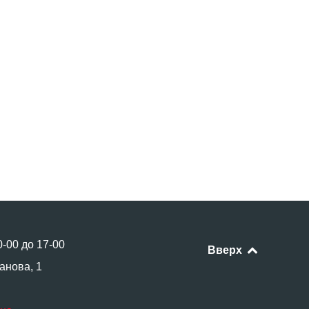
0-00 до 17-00
Вверх
анова, 1