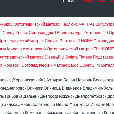
e-mail:
zakaz@evolucia.net
-кокос
Ортопедический матрас Неолюкс МАГНАТ 3D ультра
 Candy Yellow
Система для ТВ аппаратуры Антоник - 29
Ор
Ортопедический матрас Сончик Экзотика 2 НОВА
Ортопедич
имп Милена с интарсией
Ортопедический матрас The HOME 
ртопедический матрас Sleep&Fly Optima Fitness
Подставка 
h Rosi Roll
Ортопедический матрас Largo Super Slim
Металл
оновка (Херсонская обл.) Ахтырка Белая Церковь Белозер
рхнеднепровск Винники Винница Вишневое Владимир-Волын
омель Грибовка Дальник Днепродзержинск Днепропетровск 
л.) Зидьки Змиев Золотоноша Ивано-Франковск Измаил Ил
вель Коломыя Комишаны Комсомольск Константиновка Коро