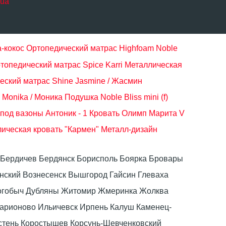
.ua
-кокос
Ортопедический матрас Highfoam Noble
топедический матрас Spice Karri
Металлическая
еский матрас Shine Jasmine / Жасмин
Monika / Моника
Подушка Noble Bliss mini (f)
под вазоны Антоник - 1
Кровать Олимп Марита V
ическая кровать "Кармен" Металл-дизайн
ка Бердичев Бердянск Борисполь Боярка Бровары
ский Вознесенск Вышгород Гайсин Глеваха
Дрогобыч Дубляны Житомир Жмеринка Жолква
ларионово Ильичевск Ирпень Калуш Каменец-
стень Коростышев Корсунь-Шевченковский