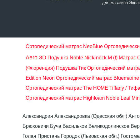
для магазина Эвол
Ортопедический матрас NeoBlue
Ортопедическ
Aero 3D
Подушка Noble Nick-neck M (f)
Матрас O
(Флоренция)
Подушка Тик
Ортопедический матра
Edition Neon
Ортопедический матрас Bluemarine
Ортопедический матрас The HOME Tiffany / Тиф
Ортопедический матрас Highfoam Noble Leaf Min
Александрия Александровка (Одесская обл.) Ант
Брюховичи Буча Васильков Великодолинское Ве
Голая Пристань Городок (Львовская обл.) Гост