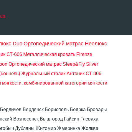
.ua
люкс Duo
Ортопедический матрас Неолюкс
ик СТ-606
Металлическая кровать Firenze
oon
Ортопедический матрас Sleep&Fly Silver
(боннель)
Журнальный столик Антоник СТ-306
 мягкости, комбинированной категории мягкости
ка Бердичев Бердянск Борисполь Боярка Бровары
ский Вознесенск Вышгород Гайсин Глеваха
Дрогобыч Дубляны Житомир Жмеринка Жолква