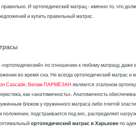
но правильно. И ортопедический матрац - именно то, что д
редложений и купить правильный матрас.
атрасы
 «ортопедический» по отношению к любому матрацу, даже в
жении во время сна. Не всегда ортопедический матрас и к
ion Cascade
,
Велам ПАРМЕЗАН
являются эталоном ортопеди
еристика, как «анатомичность». Анатомичность обеспечива
ружинным блоком у пружинного матраса либо плитой эласти
м положении, подстраивается под вес, распределяет нагруз
ь оптимальный
ортопедический матрас в Харькове
по аде