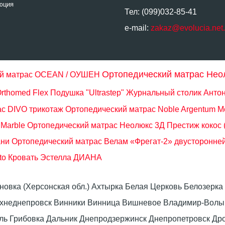
юция
Тел: (099)032-85-41
e-mail:
zakaz@evolucia.net
Ортопедический матрас Нео
ий матрас OCEAN / ОУШЕН
rthomed Flex
Подушка "Ultrastep"
Журнальный столик Антон
с DIVO трикотаж
Ортопедический матрас Noble Argentum M
 Marble
Ортопедический матрас Неолюкс 3Д Преcтиж кокос 
ани
Ортопедический матрас Велам «Фрегат-2» двусторонней
to
Кровать Эстелла ДИАНА
оновка (Херсонская обл.) Ахтырка Белая Церковь Белозер
рхнеднепровск Винники Винница Вишневое Владимир-Волын
омель Грибовка Дальник Днепродзержинск Днепропетровск 