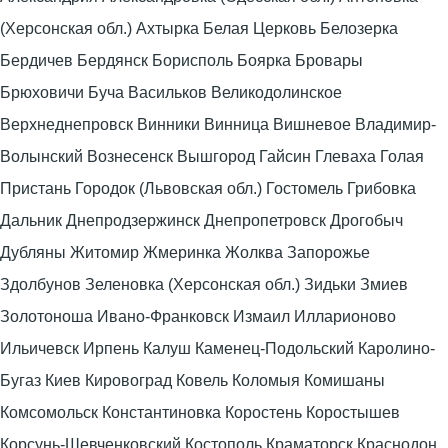
(Херсонская обл.) Ахтырка Белая Церковь Белозерка
Бердичев Бердянск Борисполь Боярка Бровары
Брюховичи Буча Васильков Великодолинское
Верхнеднепровск Винники Винница Вишневое Владимир-
Волынский Вознесенск Вышгород Гайсин Глеваха Голая
Пристань Городок (Львовская обл.) Гостомель Грибовка
Дальник Днепродзержинск Днепропетровск Дрогобыч
Дубляны Житомир Жмеринка Жолква Запорожье
Здолбунов Зеленовка (Херсонская обл.) Зидьки Змиев
Золотоноша Ивано-Франковск Измаил Илларионово
Ильичевск Ирпень Калуш Каменец-Подольский Каролино-
Бугаз Киев Кировоград Ковель Коломыя Комишаны
Комсомольск Константиновка Коростень Коростышев
Корсунь-Шевченковский Костополь Краматорск Краснодон