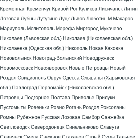
Кременная Кременчуг Кривой Рог Куликов Лисичанск Литин
Лозовая Лубны Лутугино Луцк Львов Люботин М Макаров
Мариуполь Мелитополь Мерефа Миргород Мукачево
Николаев (Львовская обл.) Николаев (Николаевская обл.)
Николаевка (Одесская обл.) Никополь Новая Каховка
Нововолынск Новоград-Волынский Новодружеск
Новомосковск Новояворовск Новые Петровцы Новый
Роздол Овидиополь Овруч Одесса Ольшаны (Харьковская
обл.) Павлоград Первомайск (Николаевская обл.)
Петровцы Подгорное Полтава Приволье Прилуки
Пустомыты Ровеньки Ровно Рогань Роздол Роксоланы
Ромны Рубежное Русская Лозовая Самбор Санжейка
Светловодск Северодонецк Синельниково Славута
Славянск Смела Снежное Стаханов Стрый Сумы Тальное