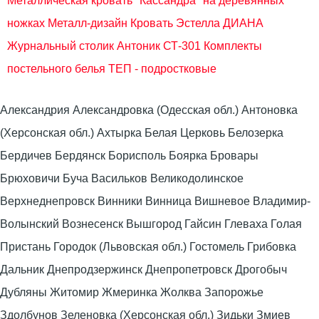
Металлическая кровать "Кассандра" на деревянных
ножках Металл-дизайн
Кровать Эстелла ДИАНА
Журнальный столик Антоник СТ-301
Комплекты
постельного белья ТЕП - подростковые
Александрия Александровка (Одесская обл.) Антоновка
(Херсонская обл.) Ахтырка Белая Церковь Белозерка
Бердичев Бердянск Борисполь Боярка Бровары
Брюховичи Буча Васильков Великодолинское
Верхнеднепровск Винники Винница Вишневое Владимир-
Волынский Вознесенск Вышгород Гайсин Глеваха Голая
Пристань Городок (Львовская обл.) Гостомель Грибовка
Дальник Днепродзержинск Днепропетровск Дрогобыч
Дубляны Житомир Жмеринка Жолква Запорожье
Здолбунов Зеленовка (Херсонская обл.) Зидьки Змиев