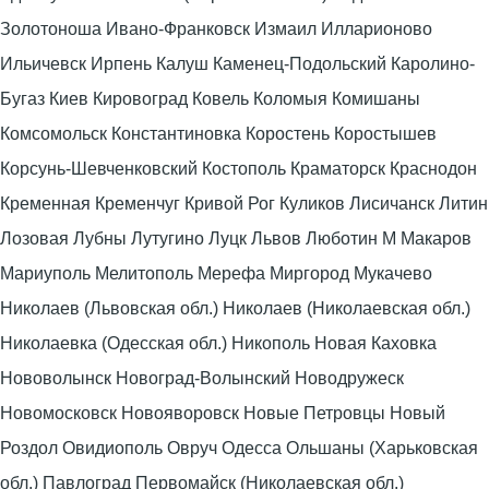
Золотоноша Ивано-Франковск Измаил Илларионово
Ильичевск Ирпень Калуш Каменец-Подольский Каролино-
Бугаз Киев Кировоград Ковель Коломыя Комишаны
Комсомольск Константиновка Коростень Коростышев
Корсунь-Шевченковский Костополь Краматорск Краснодон
Кременная Кременчуг Кривой Рог Куликов Лисичанск Литин
Лозовая Лубны Лутугино Луцк Львов Люботин М Макаров
Мариуполь Мелитополь Мерефа Миргород Мукачево
Николаев (Львовская обл.) Николаев (Николаевская обл.)
Николаевка (Одесская обл.) Никополь Новая Каховка
Нововолынск Новоград-Волынский Новодружеск
Новомосковск Новояворовск Новые Петровцы Новый
Роздол Овидиополь Овруч Одесса Ольшаны (Харьковская
обл.) Павлоград Первомайск (Николаевская обл.)