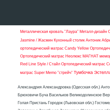
Металлическая кровать "Лаура" Металл-дизайн
Jasmine / Жасмин
Кухонный столик Антоник Абр
ортопедический матрас Candy Yellow
Ортопедич
Ортопедический матрас Неолюкс МАГНАТ мемор
Red Line Style / Стайл
Ортопедический матрас Со
Тумбочка Эстелл
матрас Super Memo "стрейч"
Александрия Александровка (Одесская обл.) Ант
Брюховичи Буча Васильков Великодолинское Ве
Голая Пристань Городок (Львовская обл.) Гост