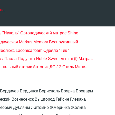
.ua
ь "Николь"
Ортопедический матрас Shine
дическая Markus Memory
Беспружинный
еолюкс Laconica foam
Одеяло "Тик "
 / Паола
Подушка Noble Sweeten mini (f)
Матрас
нальный столик Антоник ДС-12 Стиль
Мини-
ка Бердичев Бердянск Борисполь Боярка Бровары
ский Вознесенск Вышгород Гайсин Глеваха
Дрогобыч Дубляны Житомир Жмеринка Жолква