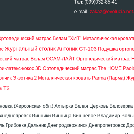
Тел: (099)032-85-41
e-mail:
zakaz@evolucia.net
Ортопедический матрас Велам "ХИТ"
Металлическая кроват
Журнальный столик Антоник СТ-103
ис
Подушка ортопе
еский матрас Велам ОСАМ-ЛАЙТ
Ортопедический матрас Н
и-латекс-кокос 3D
Ортопедический матрас The HOME Paola
нчик Экзотика 2
Металлическая кровать Parma (Парма)
Жур
а Т2
оновка (Херсонская обл.) Ахтырка Белая Церковь Белозер
рхнеднепровск Винники Винница Вишневое Владимир-Волын
омель Грибовка Дальник Днепродзержинск Днепропетровск 