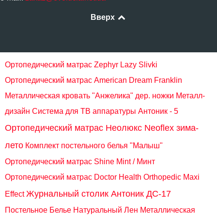
Вверх
Ортопедический матрас Zephyr Lazy Slivki
Ортопедический матрас American Dream Franklin
Металлическая кровать "Анжелика" дер. ножки Металл-
дизайн
Система для ТВ аппаратуры Антоник - 5
Ортопедический матрас Неолюкс Neoflex зима-
лето
Комплект постельного белья "Малыш"
Ортопедический матрас Shine Mint / Минт
Ортопедический матрас Doctor Health Orthopedic Maxi
Журнальный столик Антоник ДС-17
Effect
Постельное Белье Натуральный Лен
Металлическая