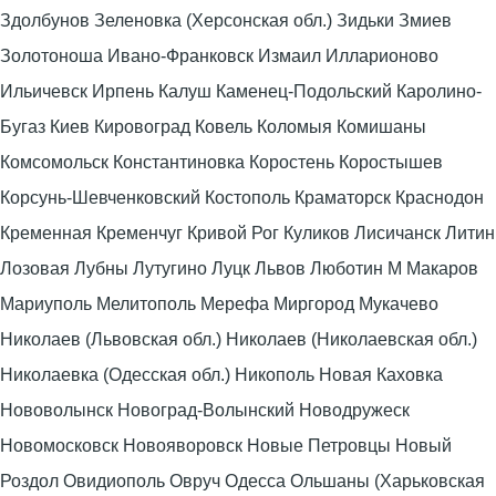
Здолбунов Зеленовка (Херсонская обл.) Зидьки Змиев
Золотоноша Ивано-Франковск Измаил Илларионово
Ильичевск Ирпень Калуш Каменец-Подольский Каролино-
Бугаз Киев Кировоград Ковель Коломыя Комишаны
Комсомольск Константиновка Коростень Коростышев
Корсунь-Шевченковский Костополь Краматорск Краснодон
Кременная Кременчуг Кривой Рог Куликов Лисичанск Литин
Лозовая Лубны Лутугино Луцк Львов Люботин М Макаров
Мариуполь Мелитополь Мерефа Миргород Мукачево
Николаев (Львовская обл.) Николаев (Николаевская обл.)
Николаевка (Одесская обл.) Никополь Новая Каховка
Нововолынск Новоград-Волынский Новодружеск
Новомосковск Новояворовск Новые Петровцы Новый
Роздол Овидиополь Овруч Одесса Ольшаны (Харьковская