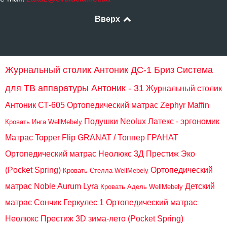
Вверх
Журнальный столик Антоник ДС-1 Бриз
Система
для ТВ аппаратуры Антоник - 31
Журнальный столик
Антоник СТ-605
Ортопедический матрас Zephyr Maffin
Подушки Neolux Латекс - эргономик
Кровать Инга WellMebely
Матрас Topper Flip GRANAT / Топпер ГРАНАТ
Ортопедический матрас Неолюкс 3Д Престиж Эко
(Pocket Spring)
Ортопедический
Кровать Стелла WellMebely
матрас Noble Aurum Lyra
Детский
Кровать Адель WellMebely
матрас Сончик Геркулес 1
Ортопедический матрас
Неолюкс Престиж 3D зима-лето (Pocket Spring)