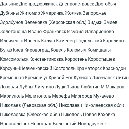
Дальник Днепродзержинск Днепропетровск Дрогобыч
Дубляны Житомир Жмеринка Жолква Запорожье
Здолбунов Зеленовка (Херсонская обл.) Зидьки Змиев
Золотоноша Ивано-Франковск Измаил Илларионово
Ильичевск Ирпень Калуш Каменец-Подольский Каролино-
Бугаз Киев Кировоград Ковель Коломыя Комишаны
Комсомольск Константиновка Коростень Коростышев
Корсунь-Шевченковский Костополь Краматорск Краснодон
Кременная Кременчуг Кривой Рог Куликов Лисичанск Литин
Лозовая Лубны Лутугино Луцк Львов Люботин М Макаров
Мариуполь Мелитополь Мерефа Миргород Мукачево
Николаев (Львовская обл.) Николаев (Николаевская обл.)
Николаевка (Одесская обл.) Никополь Новая Каховка
Нововолынск Новоград-Волынский Новодружеск