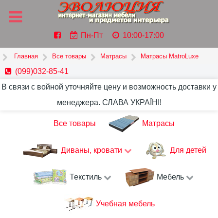
Пн-Пт
10:00-17:00
Главная
Все товары
Матрасы
Матрасы MatroLuxe
(099)032-85-41
В связи с войной уточняйте цену и возможность доставки у
менеджера. СЛАВА УКРАЇНІ!
Все товары
Матрасы
Диваны, кровати
Для детей
Текстиль
Мебель
Учебная мебель